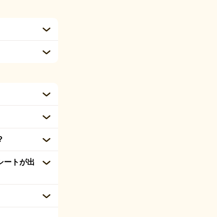
？
シートが出