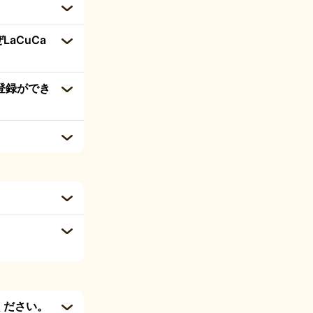
。
aCuCa
登録ができ
ください。