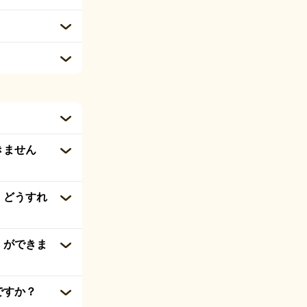
きません
。どうすれ
）ができま
ですか？