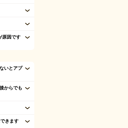
が原因です
しないとアプ
は後からでも
はできます