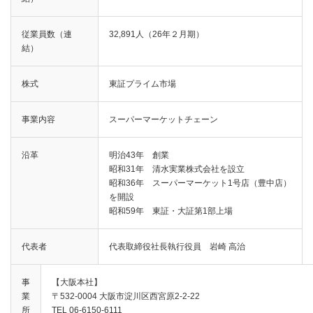
従業員数（連
32,891人（26年２月期）
結）
株式
東証プライム市場
事業内容
スーパーマーケットチェーン
沿革
明治43年 創業
昭和31年 清水実業株式会社を設立
昭和36年 スーパーマーケット1号店（豊中店）
を開設
昭和59年 東証・大証第1部上場
代表者
代表取締役社長執行役員 岩崎 高治
事
【大阪本社】
業
〒532-0004 大阪市淀川区西宮原2-2-22
所
TEL 06-6150-6111