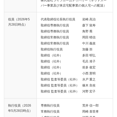
株式会社ライフホームデリバリー（ネットスー
パー事業及び来店宅配事業の個人宅への配送）
役員（2026年5
代表取締役社長執行役員 岩崎 高治
月28日時点）
取締役専務執行役員 森下 留寿
取締役専務執行役員 角野 喬
取締役常務執行役員 岡田 晴信
取締役常務執行役員 中川 義規
取締役執行役員 加藤 崇
取締役（社外） 多田 明弘
取締役（社外） 毛呂 准子
取締役（社外） 前多 俊宏
取締役（社外） 小西 憲明
取締役 監査等委員（社外） 水戸 重之
取締役 監査等委員（社外） 篠木 良枝
取締役 監査等委員（社外） 河野 宏子
執行役員（2026
専務執行役員 荒井 信一郎
年5月28日時点）
常務執行役員 岡崎 喜世孝