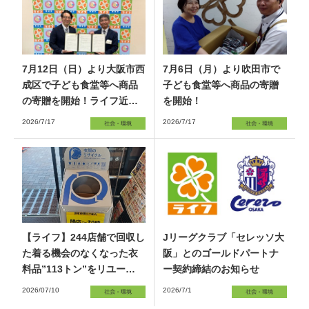
7月12日（日）より大阪市西
7月6日（月）より吹田市で
成区で子ども食堂等へ商品
子ども食堂等へ商品の寄贈
の寄贈を開始！ライフ近畿
を開始！
圏初の生鮮食品も寄贈
2026/7/17
2026/7/17
【ライフ】244店舗で回収し
Jリーグクラブ「セレッソ大
た着る機会のなくなった衣
阪」とのゴールドパートナ
料品”113トン”をリユース・
ー契約締結のお知らせ
リサイクル！
2026/07/10
2026/7/1